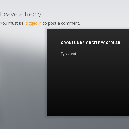
Leave a Reply
You must be
logged in
to post a comment.
GRÖNLUNDS ORGELBYGGERI AB
Tysk text