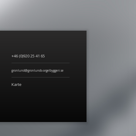
+46 (0)920 25 41 65
gronlund@gronlunds-orgelbyggeri.se
Karte