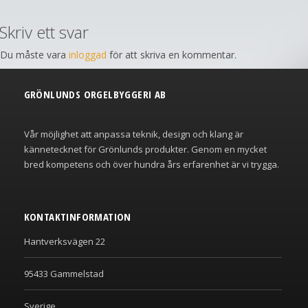
Skriv ett svar
Du måste vara
inloggad
för att skriva en kommentar.
GRÖNLUNDS ORGELBYGGERI AB
Vår möjlighet att anpassa teknik, design och klang är
kännetecknet för Grönlunds produkter. Genom en mycket
bred kompetens och över hundra års erfarenhet är vi trygga.
KONTAKTINFORMATION
Hantverksvägen 22
95433 Gammelstad
Sverige