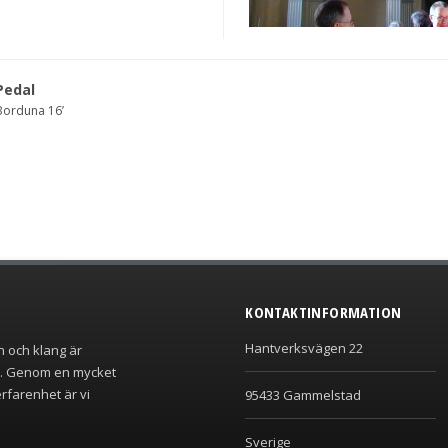
Pedal
Borduna 16’
KONTAKTINFORMATION
Hantverksvägen 22
n och klang är
r. Genom en mycket
rfarenhet är vi
95433 Gammelstad
Sverige