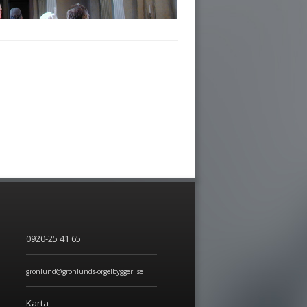
0920-25 41 65
gronlund@gronlunds-orgelbyggeri.se
Karta