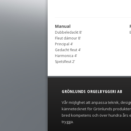
Manual
Dubbeledackt 8’
Fleut dámour 8’
Principal 4’
Gedacht fleut 4’
Harmonica 4’
Spetsfleut 2’
GRÖNLUNDS ORGELBYGGERI AB
Vår möjlighet att anpassa teknik, desig
kännetecknet för Grönlunds produkte
bred kompetens och över hundra års e
trygga.