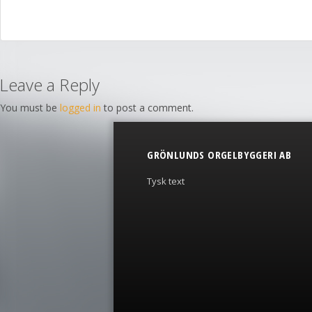
Leave a Reply
You must be
logged in
to post a comment.
GRÖNLUNDS ORGELBYGGERI AB
Tysk text