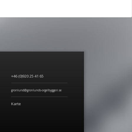
+46 (0)920 25 41 65
gronlund@gronlunds-orgelbyggeri.se
Karte