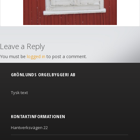
Leave a Reply
You must be
logged in
to post a comment.
GRÖNLUNDS ORGELBYGGERI AB
Tysk text
KONTAKTINFORMATIONEN
Hantverksvägen 22