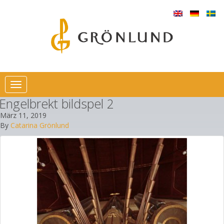
Toggle
navigation
Engelbrekt bildspel 2
März 11, 2019
By
Catarina Grönlund