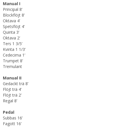
Manual I
Principal 8’
Blockflöjt 8’
Oktava 4’
Spetsflöjt 4’
Quinta 3’
Oktava 2’
Ters 1 3/5’
Kvinta 1 1/3’
Cedecima 1’
Trumpet 8’
Tremulant
Manual II
Gedackt trä 8’
Flöjt trä 4’
Flöjt trä 2’
Regal 8’
Pedal
Subbas 16’
Fagott 16’