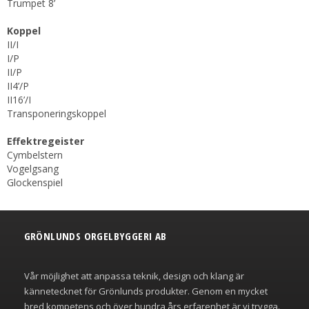
Trumpet 8’
Koppel
II/I
I/P
II/P
II4’/P
II16’/I
Transponeringskoppel
Effektregeister
Cymbelstern
Vogelgsang
Glockenspiel
GRÖNLUNDS ORGELBYGGERI AB
Vår möjlighet att anpassa teknik, design och klang är
kännetecknet för Grönlunds produkter. Genom en mycket
bred kompetens och över hundra års erfarenhet är vi trygga.