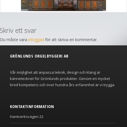
Skriv ett svar
Du måste vara
inloggad
för att skriva en kommentar.
GRÖNLUNDS ORGELBYGGERI AB
Vår möjlighet att anpassa teknik, design och klang är
kännetecknet för Grönlunds produkter. Genom en mycket
bred kompetens och över hundra års erfarenhet är vi trygga.
KONTAKTINFORMATION
Hantverksvägen 22