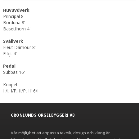
Huvuvdverk
Principal 8
Borduna 8'
Basetthorn 4'
Svällverk
Fleut Dámour 8'
Flöjt 4'
Pedal
Subbas 16'
Koppel
II/I, I/P, II/P, II16/I
GRÖNLUNDS ORGELBYGGERI AB
Vår möjlighet att anpassa teknik, design och klang är