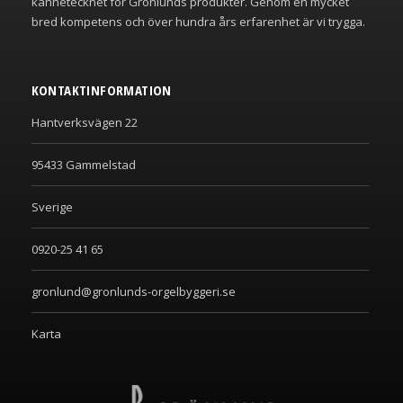
kännetecknet för Grönlunds produkter. Genom en mycket
bred kompetens och över hundra års erfarenhet är vi trygga.
KONTAKTINFORMATION
Hantverksvägen 22
95433 Gammelstad
Sverige
0920-25 41 65
gronlund@gronlunds-orgelbyggeri.se
Karta