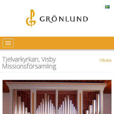
Toggle
navigation
Tjelvarkyrkan, Visby
Tillbaka
Missionsförsamling