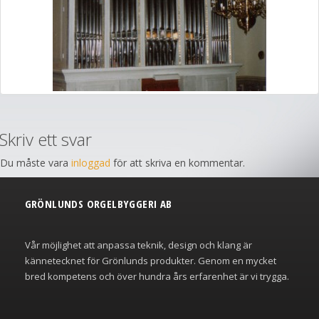
Skriv ett svar
Du måste vara
inloggad
för att skriva en kommentar.
GRÖNLUNDS ORGELBYGGERI AB
Vår möjlighet att anpassa teknik, design och klang är
kännetecknet för Grönlunds produkter. Genom en mycket
bred kompetens och över hundra års erfarenhet är vi trygga.