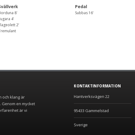
Svällverk
Pedal
Borduna 8’
Subbas 16’
Fugara 4’
lageolett 2’
Tremulant
KONTAKTINFORMATION
Hantverksvägen 22
n och klang är
r. Genom en mycket
rfarenhet är vi
95433 Gammelstad
Sverige