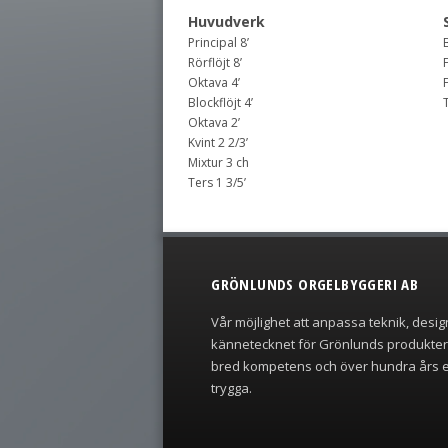
Huvudverk
Principal 8’
Rörflöjt 8’
Oktava 4’
F
Blockflöjt 4’
Oktava 2’
Kvint 2 2/3’
Mixtur 3 ch
Ters 1 3/5’
GRÖNLUNDS ORGELBYGGERI AB
Vår möjlighet att anpassa teknik, desig
kännetecknet för Grönlunds produkte
bred kompetens och över hundra års e
trygga.