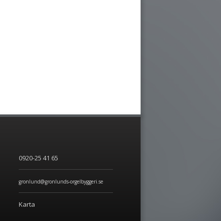
0920-25 41 65
gronlund@gronlunds-orgelbyggeri.se
Karta