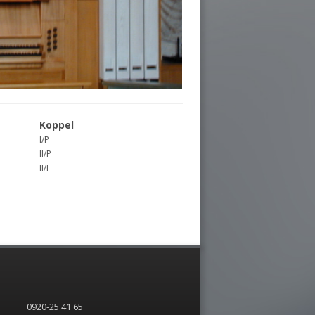
Koppel
I/P
II/P
II/I
0920-25 41 65