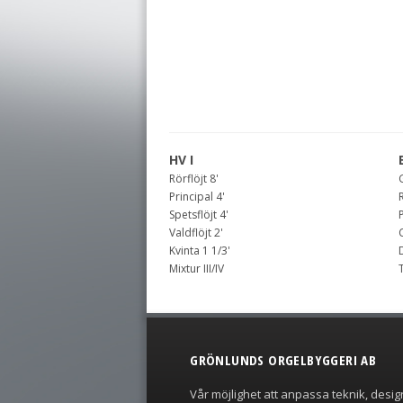
HV I
Rörflöjt 8'
Principal 4'
R
Spetsflöjt 4'
P
Valdflöjt 2'
Kvinta 1 1/3'
D
Mixtur III/IV
GRÖNLUNDS ORGELBYGGERI AB
Vår möjlighet att anpassa teknik, desig