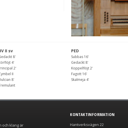
BV II sv
PED
Gedackt 8'
Subbas 16'
örflöjt 4'
Gedackt 8'
rincipal 2'
Koppelflöjt 2'
Cymbel II
Fagott 16'
ulcian 8'
Skalmeja 4'
Tremulant
KONTAKTINFORMATION
Hantverksvägen 22
n och klang är