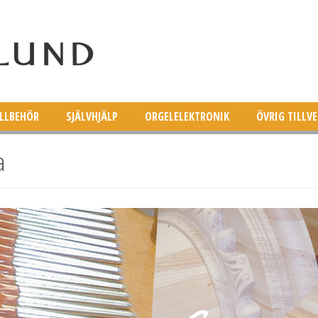
ILLBEHÖR
SJÄLVHJÄLP
ORGELELEKTRONIK
ÖVRIG TILLV
a