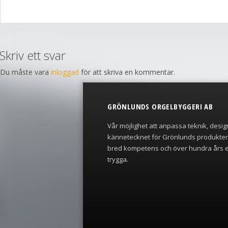
Skriv ett svar
Du måste vara
inloggad
för att skriva en kommentar.
GRÖNLUNDS ORGELBYGGERI AB
Vår möjlighet att anpassa teknik, desig
kännetecknet för Grönlunds produkte
bred kompetens och över hundra års e
trygga.