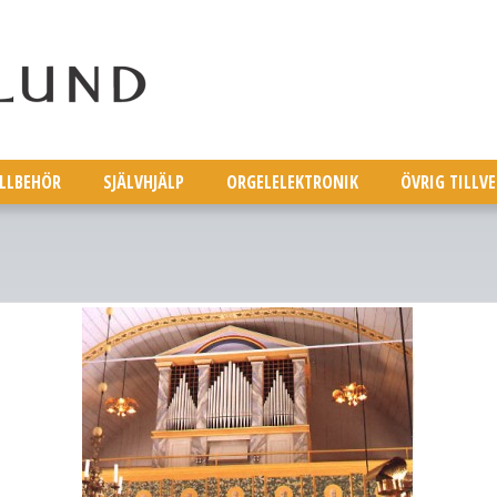
ILLBEHÖR
SJÄLVHJÄLP
ORGELELEKTRONIK
ÖVRIG TILLV