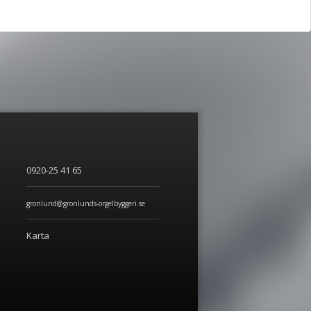
0920-25 41 65
gronlund@gronlunds-orgelbyggeri.se
Karta