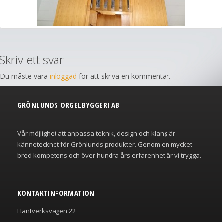
Skriv ett svar
Du måste vara
inloggad
för att skriva en kommentar.
GRÖNLUNDS ORGELBYGGERI AB
Vår möjlighet att anpassa teknik, design och klang är
kännetecknet för Grönlunds produkter. Genom en mycket
bred kompetens och över hundra års erfarenhet är vi trygga.
KONTAKTINFORMATION
Hantverksvägen 22