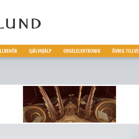
ILLBEHÖR
SJÄLVHJÄLP
ORGELELEKTRONIK
ÖVRIG TILLV