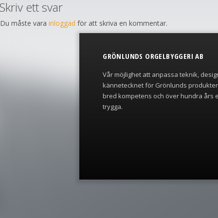
Skriv ett svar
Du måste vara
inloggad
för att skriva en kommentar.
GRÖNLUNDS ORGELBYGGERI AB
Vår möjlighet att anpassa teknik, desig
kännetecknet för Grönlunds produkte
bred kompetens och över hundra års e
trygga.