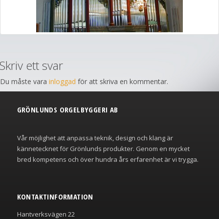
Skriv ett svar
Du måste vara
inloggad
för att skriva en kommentar.
GRÖNLUNDS ORGELBYGGERI AB
Vår möjlighet att anpassa teknik, design och klang är
kännetecknet för Grönlunds produkter. Genom en mycket
bred kompetens och över hundra års erfarenhet är vi trygga.
KONTAKTINFORMATION
Hantverksvägen 22